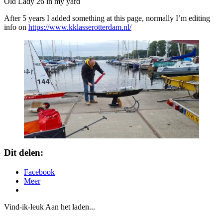
Old Lady 26 in my yard
After 5 years I added something at this page, normally I’m editing
info on
https://www.kklasserotterdam.nl/
Dit delen:
Facebook
Meer
Vind-ik-leuk
Aan het laden...