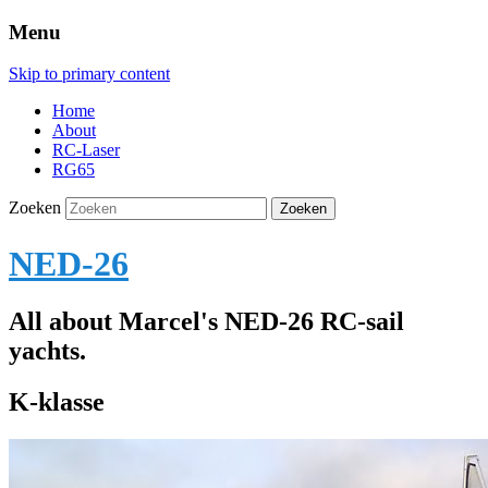
Menu
Skip to primary content
Home
About
RC-Laser
RG65
Zoeken
NED-26
All about Marcel's NED-26 RC-sail
yachts.
K-klasse