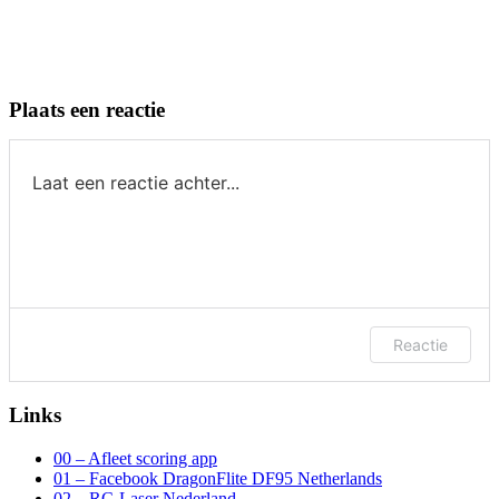
Plaats een reactie
Laat een reactie achter...
Laat een reactie achter. (inloggen optioneel)
Reactie
Links
00 – Afleet scoring app
01 – Facebook DragonFlite DF95 Netherlands
02 – RC-Laser Nederland